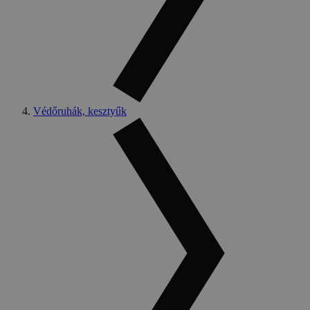
Védőruhák, kesztyűk