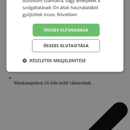
biztosított számukra, vagy amelyeket a
szolgáltatásaik Ön általi használatából
gyűjtöttek össze.
Bővebben
ÖSSZES ELFOGADÁSA
ÖSSZES ELUTASÍTÁSA
RÉSZLETEK MEGJELENÍTÉSE
Elengedhetetlenül
Teljesítmény
szükséges
Munkanapokon 24 órán belül válaszolunk
Célzás