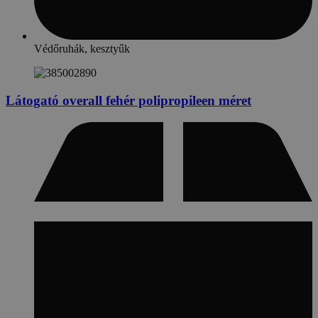
Védőruhák, kesztyűk
Látogató overall fehér polipropileen méret