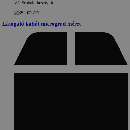
Védőruhák, kesztyűk
Látogató kabát micrograd méret