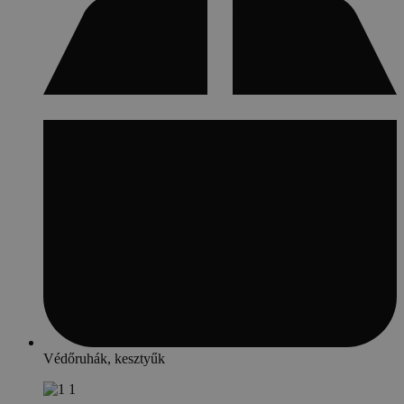
Védőruhák, kesztyűk