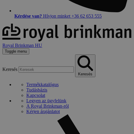
Kérdése van?
Hívjon minket +36 62 653 555
Royal Brinkman HU
Toggle
menu
Keresés
Keresés
Termékkatalógus
Tudásbázis
Kapcsolat
Legyen az ügyfelünk
A Royal Brinkman-ról
Kérjen árajánlatot