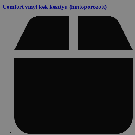
Comfort vinyl kék kesztyű (hintőporozott)