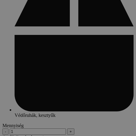
Védőruhák, kesztyűk
Mennyiség
-
+