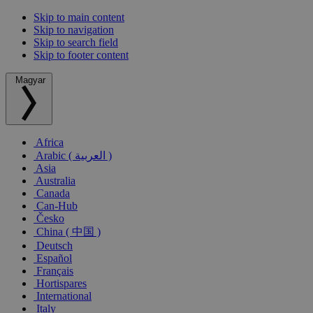
Skip to main content
Skip to navigation
Skip to search field
Skip to footer content
Magyar
Africa
Arabic ( العربية )
Asia
Australia
Canada
Can-Hub
Česko
China ( 中国 )
Deutsch
Español
Français
Hortispares
International
Italy