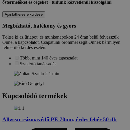
őstermelőket és cégeket - tudunk közvetlenül kiszolgálni
Ajánlatkérés elküldése
Megbízható, hatékony és gyors
Töltse ki az űrlapot, és munkanapokon 24 órán belül felvesszük
Önnel a kapcsolatot. Csapatunk örömmel segít Önnek bármilyen
felmerülő kérdés esetén.
Több, mint 140 éves tapasztalat
Szakértő tanácsadás
Kapcsolódó termékek
Allwear csizmavédő PE 70mu, érdes fehér 50 db